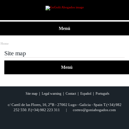
Menú
Home
Site map
Menú
Site map
|
Legal warning
|
Contact
|
Español
|
Português
o
c/ Carril de las Flores, 16, 2
B - 27002 Lugo - Galicia - Spain T.(+34) 982
252 550. F.(+34) 982 223 311 | correo@goniabogados.com