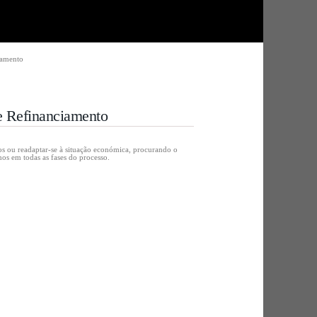
iamento
e Refinanciamento
os ou readaptar-se à situação económica, procurando o
os em todas as fases do processo.