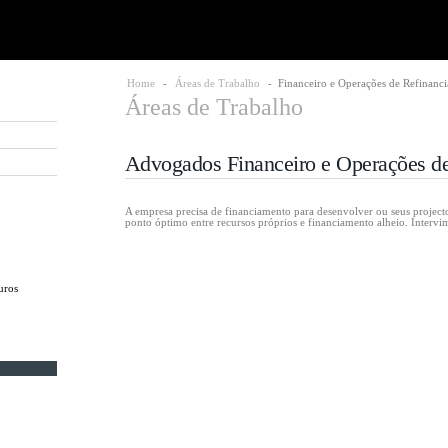
Home
-
Áreas de Trabalho
- Financeiro e Operações de Refinanc
Áreas de Trabalho
Advogados Financeiro e Operações d
A empresa precisa de financiamento para desenvolver ou seus project
ponto óptimo entre recursos próprios e financiamento alheio. Intervim
uros