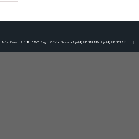
o
l de las Flores, 16, 2
B - 27002 Lugo - Galicia - Espanha T.(+34) 982 252 550. F.(+34) 982 223 311 |