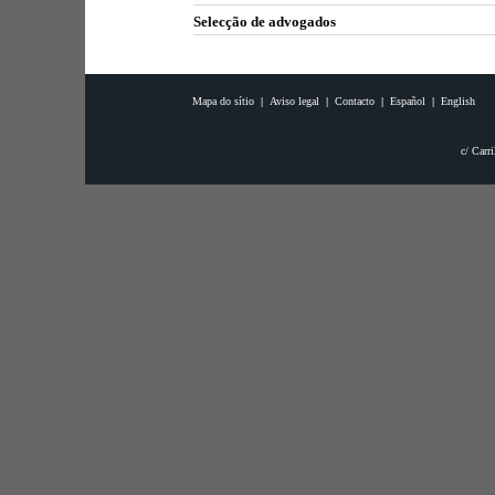
Selecção de advogados
Mapa do sítio
|
Aviso legal
|
Contacto
|
Español
|
English
c/ Carri